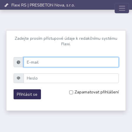
Flexi RS | PRESBETON Nova, s.r.o.
Přihlášení do Flexi RS
Zadejte prosím přístupové údaje k redakčnímu systému
Flexi.
Email
Heslo
Zapamatovat přihlášení
Přihlásit se